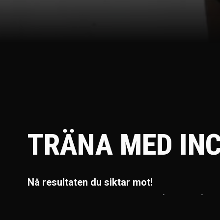
TRÄNA MED INC
Nå resultaten du siktar mot!
Vill du bygga muskler, bli starkare och få struktur på din 
appen för dig som vill lyfta tungt, äta bra och se skillna