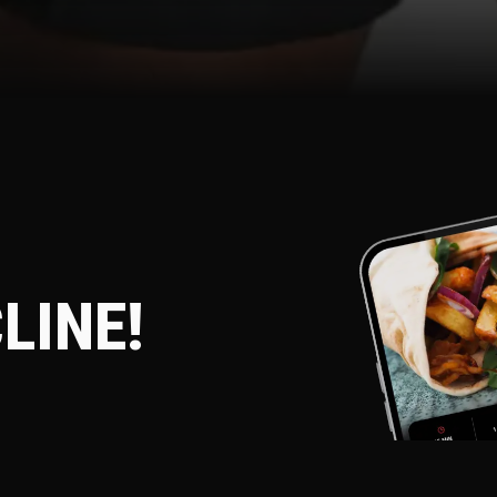
LINE!
träning? Incline är
den i spegeln. Det här